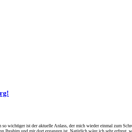
rg!
Um so wichtiger ist der aktuelle Anlass, der mich wieder einmal zum Schr
 Ibrahim und mir dort ergangen ist. Natürlich wäre ich sehr erfreut, w