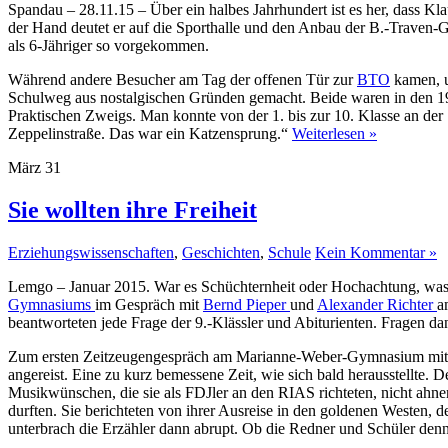
Spandau – 28.11.15 – Über ein halbes Jahrhundert ist es her, dass Kl
der Hand deutet er auf die Sporthalle und den Anbau der B.-Traven-G
als 6-Jähriger so vorgekommen.
Während andere Besucher am Tag der offenen Tür zur
BTO
kamen, u
Schulweg aus nostalgischen Gründen gemacht. Beide waren in den 1
Praktischen Zweigs. Man konnte von der 1. bis zur 10. Klasse an der 
Zeppelinstraße. Das war ein Katzensprung.“
Weiterlesen »
März
31
Sie wollten ihre Freiheit
Erziehungswissenschaften
,
Geschichten
,
Schule
Kein Kommentar »
Lemgo – Januar 2015. War es Schüchternheit oder Hochachtung, was 
Gymnasiums
im Gespräch mit
Bernd Pieper
und
Alexander Richter
a
beantworteten jede Frage der 9.-Klässler und Abiturienten. Fragen d
Zum ersten Zeitzeugengespräch am Marianne-Weber-Gymnasium mit ehe
angereist. Eine zu kurz bemessene Zeit, wie sich bald herausstellte. D
Musikwünschen, die sie als FDJler an den RIAS richteten, nicht ahnend,
durften. Sie berichteten von ihrer Ausreise in den goldenen Westen, 
unterbrach die Erzähler dann abrupt. Ob die Redner und Schüler den