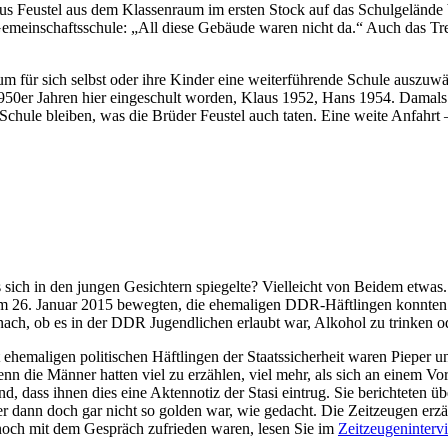
aus Feustel aus dem Klassenraum im ersten Stock auf das Schulgelände b
emeinschaftsschule: „All diese Gebäude waren nicht da.“ Auch das Tre
m für sich selbst oder ihre Kinder eine weiterführende Schule auszuwäh
950er Jahren hier eingeschult worden, Klaus 1952, Hans 1954. Damals
Schule bleiben, was die Brüder Feustel auch taten. Eine weite Anfahrt 
sich in den jungen Gesichtern spiegelte? Vielleicht von Beidem etwas
m 26. Januar 2015 bewegten, die ehemaligen DDR-Häftlingen konnten g
anach, ob es in der DDR Jugendlichen erlaubt war, Alkohol zu trinken 
maligen politischen Häftlingen der Staatssicherheit waren Pieper u
enn die Männer hatten viel zu erzählen, viel mehr, als sich an einem Vorm
 dass ihnen dies eine Aktennotiz der Stasi eintrug. Sie berichteten übe
der dann doch gar nicht so golden war, wie gedacht. Die Zeitzeugen erz
noch mit dem Gespräch zufrieden waren, lesen Sie im
Zeitzeugeninterv