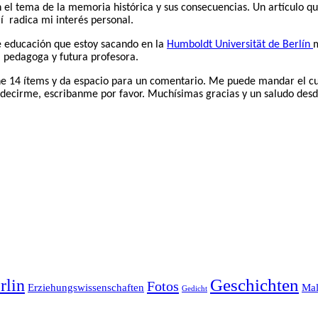
el tema de la memoria histórica y sus consecuencias. Un artículo que
llí radica mi interés personal.
de educación que estoy sacando en la
Humboldt Universität de Berlín
m
a pedagoga y futura profesora.
ne 14 ítems y da espacio para un comentario. Me puede mandar el cu
 decirme, escribanme por favor. Muchísimas gracias y un saludo desde
Geschichten
rlin
Fotos
Erziehungswissenschaften
Mal
Gedicht