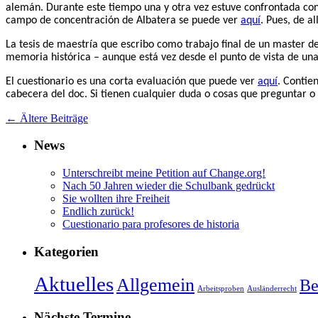
alemán. Durante este tiempo una y otra vez estuve confrontada con 
campo de concentración de Albatera se puede ver
aquí
. Pues, de a
La tesis de maestría que escribo como trabajo final de un master 
memoria histórica – aunque está vez desde el punto de vista de un
El cuestionario es una corta evaluación que puede ver
aquí
. Contie
cabecera del doc. Si tienen cualquier duda o cosas que preguntar o
←
Ältere Beiträge
News
Unterschreibt meine Petition auf Change.org!
Nach 50 Jahren wieder die Schulbank gedrückt
Sie wollten ihre Freiheit
Endlich zurück!
Cuestionario para profesores de historia
Kategorien
Aktuelles
Allgemein
Be
Arbeitsproben
Ausländerrecht
Nächste Termine