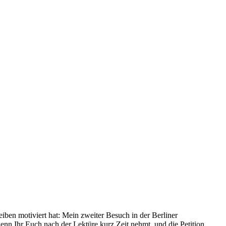
eiben motiviert hat: Mein zweiter Besuch in der Berliner
enn Ihr Euch nach der Lektüre kurz Zeit nehmt, und die Petition