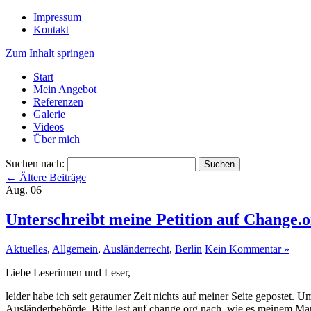
Impressum
Kontakt
Zum Inhalt springen
Start
Mein Angebot
Referenzen
Galerie
Videos
Über mich
Suchen nach:
←
Ältere Beiträge
Aug.
06
Unterschreibt meine Petition auf Change.o
Aktuelles
,
Allgemein
,
Ausländerrecht
,
Berlin
Kein Kommentar »
Liebe Leserinnen und Leser,
leider habe ich seit geraumer Zeit nichts auf meiner Seite gepostet. 
Ausländerbehörde. Bitte lest auf change.org nach, wie es meinem Mann