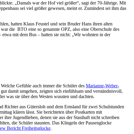
lickte. „Damals war der Hof viel größer“, sagt der 70-Jährige. Mit
ppenhaus sei viel größer gewesen, meint er. Zumindest sei ihm das
len, hatten Klaus Feustel und sein Bruder Hans ihren alten
 war die BTO eine so genannte OPZ, also eine Oberschule des
– etwa mit dem Bus – hatten sie nicht: „Wir wohnten in der
. Welche Gefühle auch immer die Schüler des
Marianne-Weber-
ut damit umgehen, zeigten sich einfühlsam und verständnisvoll,
oder was sie über den Westen wussten und dachten.
nd Richter aus Gütersloh und dem Emsland für zwei Schulstunden
ittag klären lässt. Sie berichteten über Postkarten mit
r ihre Jugendlieben, denen sie aus der Stasihaft nicht schreiben
ählten, die Schüler staunten. Das Klingeln der Pausenglocke
iew Bericht Freiheitsglocke
.